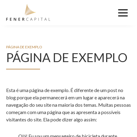
HOME
PÁGINA DE EXEMPLO
PÁGINA DE EXEMPLO
INFORMAÇÕES REGULATÓRIAS
FALE CONOSCO
Esta é uma página de exemplo. É diferente de um post no
blog porque ela permanecerá em um lugar e aparecerá na
navegação do seu site na maioria dos temas. Muitas pessoas
começam com uma página que as apresenta a possíveis
visitantes do site. Ela pode dizer algo assim:
Olá! Eu sou um mensageiro de bicicleta durante