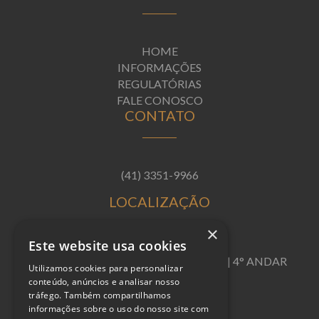
HOME
INFORMAÇÕES
REGULATÓRIAS
FALE CONOSCO
CONTATO
(41) 3351-9966
LOCALIZAÇÃO
×
Este website usa cookies
R. VISCONDE DO RIO BRANCO, 1488 | 4° ANDAR
Utilizamos cookies para personalizar
conteúdo, anúncios e analisar nosso
CENTRO | CURITIBA/PR
tráfego. Também compartilhamos
informações sobre o uso do nosso site com
CEP: 80.420-210